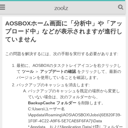
AOSBOXホーム画面に「分析中」や「アッ
プロード中」などが表示されますが進行し
ていません
この問題を解決するには、次の手順を実行する必要があります:
最初に、AOSBOXのタスクトレイアイコンを右クリックし
て
ツール
＞
アップデートの確認
をクリックして、最新の
バージョンを使用していることを確認します。
バックアップのキャッシュを消去します:
バックアップのキャッシュを既定の場所から変更し
ていない場合は、次のフォルダーから、
BackupCache フォルダー
を削除します。
C:\Users\ユーザー名
\Appdata\Roaming\AOS\AOSBOX\Jobs\{6E820F39-
1F0F-4C22-A9F6-5E7CAE6F6FA7}\Data
* Appdata、およびApplication Dataは隠しフォルダー