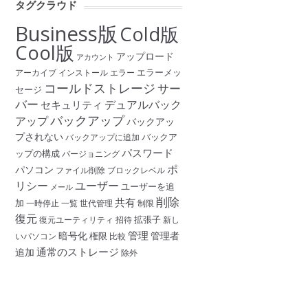
タグクラウド
Business版
Cold版
Cool版
アップロード
アカウント
エラーメッ
アーカイブ
インストール
エラー
コールドストレージ
サー
セージ
バー
デュアルバック
セキュリティ
バックアップ
アップ
バックアッ
プされない
バックア
バックアップに追加
パスワード
ップの構成
バージョニング
ポ
パソコン
ファイル削除
ブロックレベル
リシー
ユーザー
ユーザーを追
メール
削除
共有
加
一時停止
一覧
世代管理
制限
復元
拡張子
復元ユーティリティ
招待
新し
管理
暗号化
管理者
権限
いパソコン
比較
通常のストレージ
追加
除外