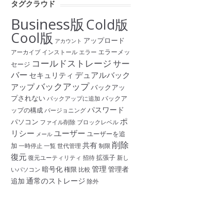
タグクラウド
Business版
Cold版
Cool版
アップロード
アカウント
エラーメッ
アーカイブ
インストール
エラー
コールドストレージ
サー
セージ
バー
デュアルバック
セキュリティ
バックアップ
アップ
バックアッ
プされない
バックア
バックアップに追加
パスワード
ップの構成
バージョニング
ポ
パソコン
ファイル削除
ブロックレベル
リシー
ユーザー
ユーザーを追
メール
削除
共有
加
一時停止
一覧
世代管理
制限
復元
拡張子
復元ユーティリティ
招待
新し
管理
暗号化
管理者
権限
いパソコン
比較
通常のストレージ
追加
除外