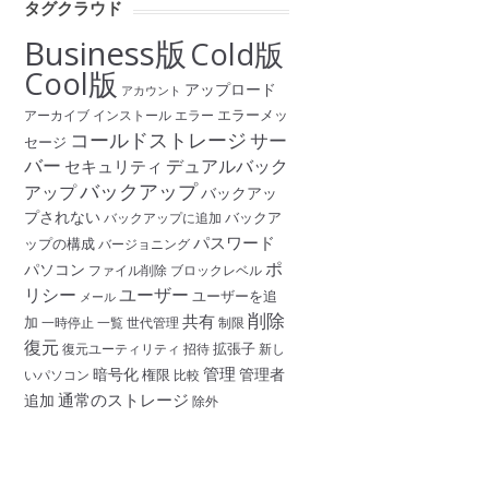
タグクラウド
Business版
Cold版
Cool版
アップロード
アカウント
エラーメッ
アーカイブ
インストール
エラー
コールドストレージ
サー
セージ
バー
デュアルバック
セキュリティ
バックアップ
アップ
バックアッ
プされない
バックア
バックアップに追加
パスワード
ップの構成
バージョニング
ポ
パソコン
ファイル削除
ブロックレベル
リシー
ユーザー
ユーザーを追
メール
削除
共有
加
一時停止
一覧
世代管理
制限
復元
拡張子
復元ユーティリティ
招待
新し
管理
暗号化
管理者
権限
いパソコン
比較
通常のストレージ
追加
除外