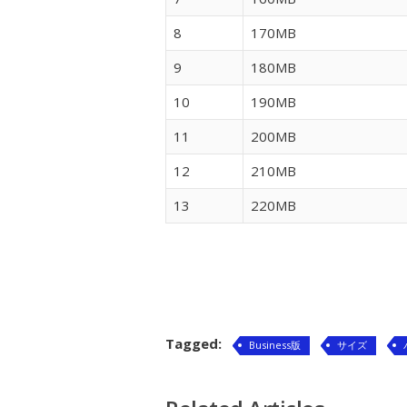
8
170MB
9
180MB
10
190MB
11
200MB
12
210MB
13
220MB
Tagged:
Business版
サイズ