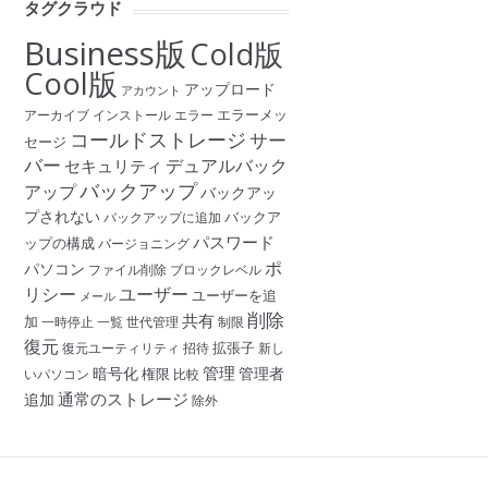
タグクラウド
Business版
Cold版
Cool版
アップロード
アカウント
エラーメッ
アーカイブ
インストール
エラー
コールドストレージ
サー
セージ
バー
デュアルバック
セキュリティ
バックアップ
アップ
バックアッ
プされない
バックア
バックアップに追加
パスワード
ップの構成
バージョニング
ポ
パソコン
ファイル削除
ブロックレベル
リシー
ユーザー
ユーザーを追
メール
削除
共有
加
一時停止
一覧
世代管理
制限
復元
拡張子
復元ユーティリティ
招待
新し
管理
暗号化
管理者
権限
いパソコン
比較
通常のストレージ
追加
除外